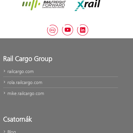
Rail Freight Forward
Xrail
RCG Blog
YouTube
LinkedIn
Rail Cargo Group
railcargo.com
rola.railcargo.com
mike.railcargo.com
Csatornák
Blog