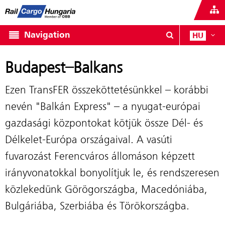
Navigation
HU
Budapest–Balkans
Ezen TransFER összeköttetésünkkel – korábbi
nevén "Balkán Express" – a nyugat-európai
gazdasági központokat kötjük össze Dél- és
Délkelet-Európa országaival. A vasúti
fuvarozást Ferencváros állomáson képzett
irányvonatokkal bonyolítjuk le, és rendszeresen
közlekedünk Görögországba, Macedóniába,
Bulgáriába, Szerbiába és Törökországba.