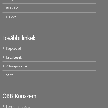
RCG TV
Hírlevél
További linkek
Kapcsolat
Letöltések
Állásajánlatok
Sajtó
ÖBB-Konszern
konzern.oebb.at