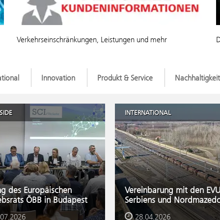
Verkehrseinschränkungen, Leistungen und mehr
D
ational
Innovation
Produkt & Service
Nachhaltigkeit
SIDE
INTERNATIONAL
ng des Europäischen
Vereinbarung mit den EVU
ebsrats ÖBB in Budapest
Serbiens und Nordmazedo
.07.2026
28.04.2026