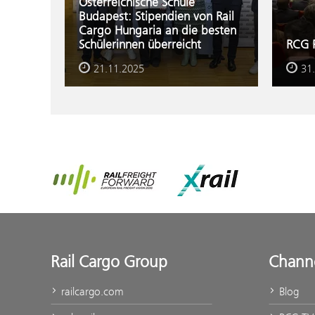
Österreichische Schule
Budapest: Stipendien von Rail
Cargo Hungaria an die besten
Schülerinnen überreicht
RCG P
21.11.2025
31
Rail Freight Forward
Xrail
Rail Cargo Group
Chann
railcargo.com
Blog