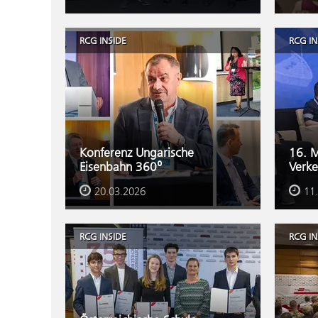
RCG INSIDE
RCG IN
Konferenz Ungarische
16. M
Eisenbahn 360⁰
Verke
20.03.2026
11
RCG INSIDE
RCG IN