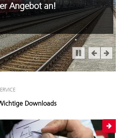
ser Angebot an!
SERVICE
INSIDE
Wichtige Downloads
Zahle