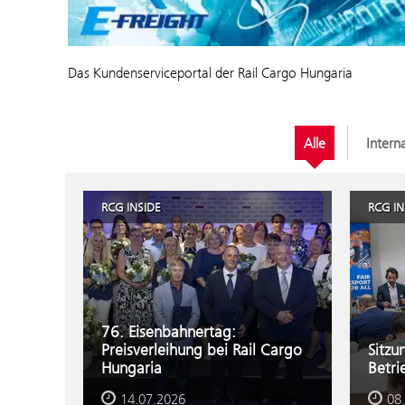
Das Kundenserviceportal der Rail Cargo Hungaria
Alle
Intern
RCG INSIDE
RCG IN
76. Eisenbahnertag:
Preisverleihung bei Rail Cargo
Sitzu
Hungaria
Betri
14.07.2026
08