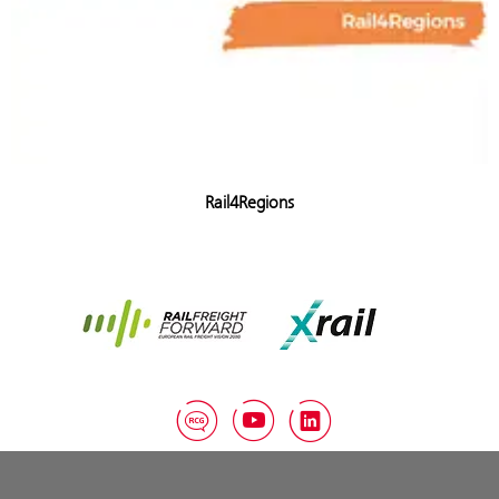
Rail4Regions
Rail Freight Forward
Xrail
RCG Blog
YouTube
LinkedIn