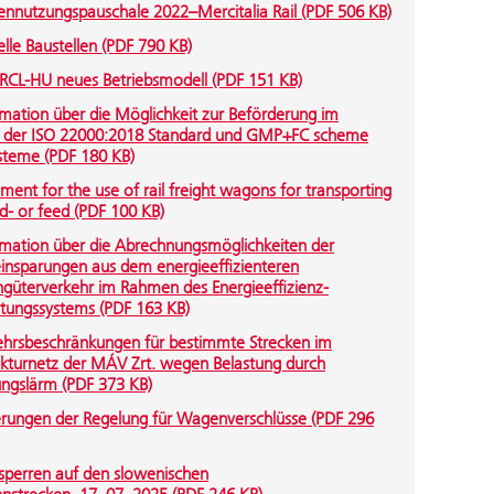
nnutzungspauschale 2022–Mercitalia Rail (PDF 506 KB)
lle Baustellen (PDF 790 KB)
RCL-HU neues Betriebsmodell (PDF 151 KB)
rmation über die Möglichkeit zur Beförderung im
der ISO 22000:2018 Standard und GMP+FC scheme
steme (PDF 180 KB)
ment for the use of rail freight wagons for transporting
d- or feed (PDF 100 KB)
rmation über die Abrechnungsmöglichkeiten der
einsparungen aus dem energieeffizienteren
ngüterverkehr im Rahmen des Energieeffizienz-
htungssystems (PDF 163 KB)
ehrsbeschränkungen für bestimmte Strecken im
ukturnetz der MÁV Zrt. wegen Belastung durch
gslärm (PDF 373 KB)
rungen der Regelung für Wagenverschlüsse (PDF 296
ssperren auf den slowenischen