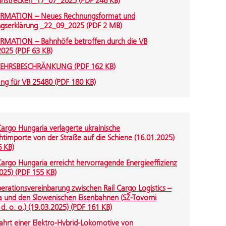
hnstrecken_17_07_2025 (PDF 246 KB)
RMATION – Neues Rechnungsformat und
gserklärung _22_09_2025 (PDF 2 MB)
RMATION – Bahnhöfe betroffen durch die VB
025 (PDF 63 KB)
EHRSBESCHRÄNKUNG (PDF 162 KB)
ng für VB 25480 (PDF 180 KB)
Cargo Hungaria verlagerte ukrainische
htimporte von der Straße auf die Schiene (16.01.2025)
6 KB)
Cargo Hungaria erreicht hervorragende Energieeffizienz
025) (PDF 155 KB)
erationsvereinbarung zwischen Rail Cargo Logistics –
a und den Slowenischen Eisenbahnen (SŽ-Tovorni
d. o. o.) (19.03.2025) (PDF 161 KB)
ahrt einer Elektro-Hybrid-Lokomotive von