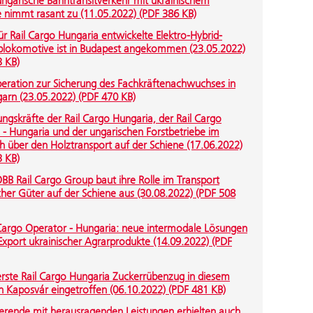
ungarische Bahntransitverkehr mit ukrainischem
 nimmt rasant zu (11.05.2022) (PDF 386 KB)
ür Rail Cargo Hungaria entwickelte Elektro-Hybrid-
blokomotive ist in Budapest angekommen (23.05.2022)
3 KB)
eration zur Sicherung des Fachkräftenachwuchses in
arn (23.05.2022) (PDF 470 KB)
ngskräfte der Rail Cargo Hungaria, der Rail Cargo
s - Hungaria und der ungarischen Forstbetriebe im
 über den Holztransport auf der Schiene (17.06.2022)
3 KB)
BB Rail Cargo Group baut ihre Rolle im Transport
cher Güter auf der Schiene aus (30.08.2022) (PDF 508
 Cargo Operator - Hungaria: neue intermodale Lösungen
Export ukrainischer Agrarprodukte (14.09.2022) (PDF
erste Rail Cargo Hungaria Zuckerrübenzug in diesem
 in Kaposvár eingetroffen (06.10.2022) (PDF 481 KB)
ierende mit herausragenden Leistungen erhielten auch