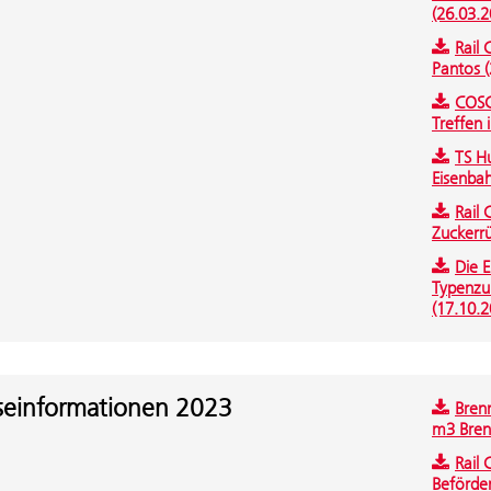
(26.03.2
Rail
Pantos (
COSC
Treffen 
TS Hu
Eisenbah
Rail 
Zuckerr
Die 
Typenzu
(17.10.2
seinformationen 2023
Bren
m3 Brenn
Rail 
Beförder