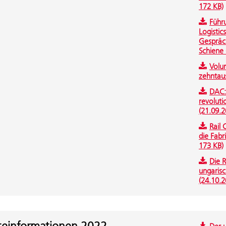
172 KB)
Führu
Logistic
Gespräch
Schiene 
Volu
zehntau
DAC:
revolut
(21.09.2
Rail
die Fabr
173 KB)
Die 
ungaris
(24.10.2