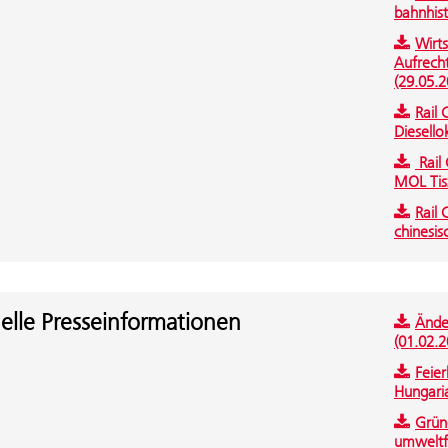
bahnhist
Wirts
Aufrecht
(29.05.2
Rail 
Diesello
Rail 
MOL Tisz
Rail
chinesi
elle Presseinformationen
Ände
(01.02.2
Feier
Hungaria
Grün
umweltfr