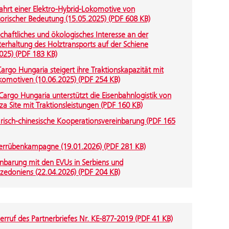
ahrt einer Elektro-Hybrid-Lokomotive von
orischer Bedeutung (15.05.2025) (PDF 608 KB)
chaftliches und ökologisches Interesse an der
erhaltung des Holztransports auf der Schiene
025) (PDF 183 KB)
Cargo Hungaria steigert ihre Traktionskapazität mit
komotiven (10.06.2025) (PDF 254 KB)
Cargo Hungaria unterstützt die Eisenbahnlogistik von
a Site mit Traktionsleistungen (PDF 160 KB)
risch-chinesische Kooperationsvereinbarung (PDF 165
errübenkampagne (19.01.2026) (PDF 281 KB)
inbarung mit den EVUs in Serbiens und
edoniens (22.04.2026) (PDF 204 KB)
erruf des Partnerbriefes Nr. KE-877-2019 (PDF 41 KB)