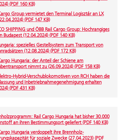
024) (PDF 160 KB)
 Cargo Group vermietet den Terminal Logisztár an LX
22.04.2024) (PDF 147 KB)
O SHIPPING und ÖBB Rail Cargo Group: Hochrangiges
in Budapest (12.04.2024) (PDF 140 KB)
ngaria: spezielles Gestellsystem zum Transport von
nradsätzen (12.08.2024) (PDF 172 KB)
Cargo Hungaria: der Anteil der Schiene am
übentransport nimmt zu (26.09.2024) (PDF 158 KB)
Elektro-Hybrid-Verschublokomotiven von RCH haben die
lassung und Inbetriebnahmegenehmigung erhalten
024) (PDF 431 KB)
nholzprogramm: Rail Cargo Hungaria hat bisher 30.000
stoff an ihren Bestimmungsort geliefert (PDF 140 KB)
Cargo Hungaria verdoppelt ihre Brennholz-
ungskapazität für soziale Zwecke (27.04.2023) (PDF