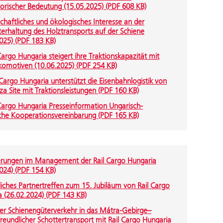
orischer Bedeutung (15.05.2025) (PDF 608 KB)
chaftliches und ökologisches Interesse an der
erhaltung des Holztransports auf der Schiene
025) (PDF 183 KB)
Cargo Hungaria steigert ihre Traktionskapazität mit
komotiven (10.06.2025) (PDF 254 KB)
Cargo Hungaria unterstützt die Eisenbahnlogistik von
a Site mit Traktionsleistungen (PDF 160 KB)
 Cargo Hungaria Presseinformation Ungarisch-
sche Kooperationsvereinbarung (PDF 165 KB)
rungen im Management der Rail Cargo Hungaria
024) (PDF 154 KB)
liches Partnertreffen zum 15. Jubiläum von Rail Cargo
 (26.02.2024) (PDF 143 KB)
er Schienengüterverkehr in das Mátra-Gebirge–
eundlicher Schottertransport mit Rail Cargo Hungaria