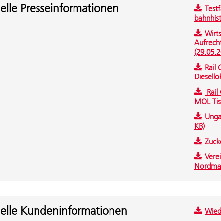
elle Presseinformationen
Testf
bahnhist
Wirts
Aufrecht
(29.05.2
Rail 
Diesello
Rail 
MOL Tisz
Unga
KB)
Zuck
Vere
Nordmaz
elle Kundeninformationen
Wied