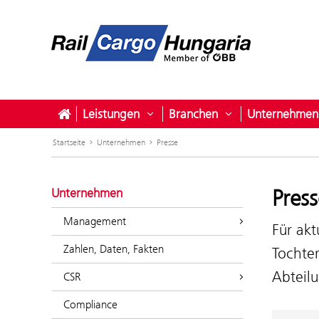
Leistungen
Branchen
Unternehmen
Untermenü öffnen für Leistunge
Untermenü öffne
Startseite
Unternehmen
Presse
Press
Unternehmen
Management
Für akt
Zahlen, Daten, Fakten
Tochter
Abteil
CSR
Compliance