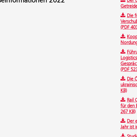
seinformationen 2022
Der 
Getreide
Die f
Verschu
(PDF 40
Koop
Nordung
Führu
Logistic
Gespräch
(PDF 52
Die Ö
ukrainis
KB)
Rail
für den 
267 KB)
Der 
Jahr ist
Stud