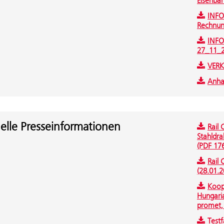
Eisenba
INFO
Rechnun
INFO
27_11_2
VERK
Anha
elle Presseinformationen
Rail 
Stahldra
(PDF 17
Rail 
(28.01.2
Koop
Hungari
promet, 
Testf