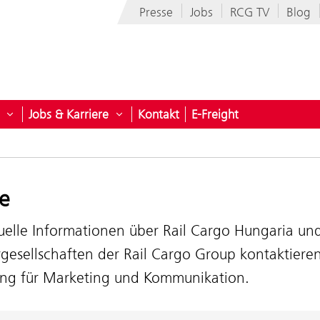
Presse
Jobs
RCG TV
Blog
Jobs & Karriere
Kontakt
E-Freight
n
n für Branchen
Untermenü öffnen für Unternehmen
Untermenü öffnen für Jobs & Karriere
e
uelle Informationen über Rail Cargo Hungaria un
gesellschaften der Rail Cargo Group kontaktieren
ung für Marketing und Kommunikation.