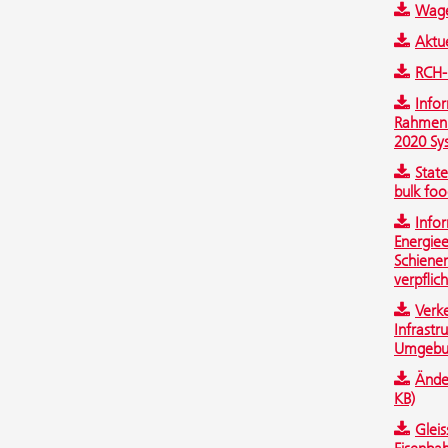
Wage
Aktue
RCH-
Info
Rahmen 
2020 Sy
State
bulk foo
Info
Energie
Schiene
verpflic
Verk
Infrastr
Umgebun
Ände
KB)
Glei