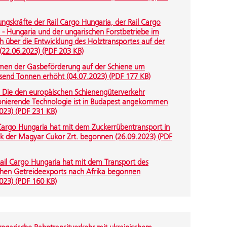
ngskräfte der Rail Cargo Hungaria, der Rail Cargo
s - Hungaria und der ungarischen Forstbetriebe im
 über die Entwicklung des Holztransportes auf der
(22.06.2023) (PDF 203 KB)
men der Gasbeförderung auf der Schiene um
send Tonnen erhöht (04.07.2023) (PDF 177 KB)
 Die den europäischen Schienengüterverkehr
ionierende Technologie ist in Budapest angekommen
023) (PDF 231 KB)
 Cargo Hungaria hat mit dem Zuckerrübentransport in
ik der Magyar Cukor Zrt. begonnen (26.09.2023) (PDF
Rail Cargo Hungaria hat mit dem Transport des
chen Getreideexports nach Afrika begonnen
023) (PDF 160 KB)