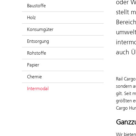
oder W
Baustoffe
stellt 
Holz
Bereic
Konsumgüter
umwelt
Entsorgung
interm
auch Üb
Rohstoffe
Papier
Chemie
Rail Cargo
sondern a
Intermodal
gilt. Sei
größten e
Cargo Hun
Ganzz
Wir biete