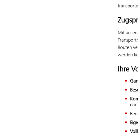
transport
Zugsp
Mit unser
Transport
Routen ve
werden k
Ihre Vo
Gan
Bes
Kom
darü
Bere
Eige
Vol