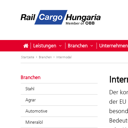
Leistungen
Branchen
Unternehmen
Untermenü öffnen für Leistunge
Untermenü öffne
Startseite
Branchen
Intermodal
Inte
Branchen
Stahl
Der kom
Agrar
der EU 
besonde
Automotive
Bedeutu
Mineralöl