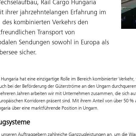
echselaufbau, Rail Cargo Hungaria
mit ihrer jahrzehntelangen Erfahrung im
h des kombinierten Verkehrs den
freundlichen Transport von
odalen Sendungen sowohl in Europa als
ersee sicher.
 Hungaria hat eine einzigartige Rolle im Bereich kombinierter Verkehr,
uch bei der Beförderung der Güterströme an den Ungarn durchquerend
t mehreren Jahren arbeiten wir mit Unternehmen zusammen, die sich au
uropäischen Korridoren präsent sind. Mit ihrem Anteil von über 50 %
garia über eine marktführende Position in Ungarn.
ugsysteme
n unseren Auftraggebern zahlreiche Ganzzugleistungen an, um die Wa