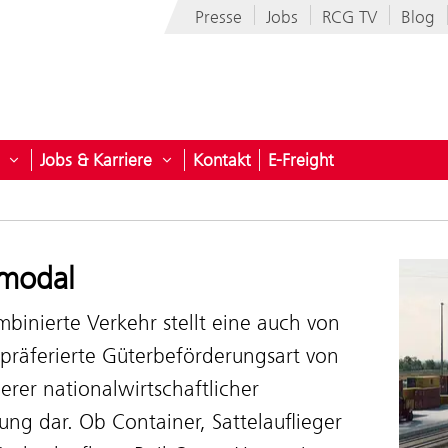
Presse
Jobs
RCG TV
Blog
Jobs & Karriere
Kontakt
E-Freight
n
n für Branchen
Untermenü öffnen für Unternehmen
Untermenü öffnen für Jobs & Karriere
rmodal
binierte Verkehr stellt eine auch von
präferierte Güterbeförderungsart von
rer nationalwirtschaftlicher
ng dar. Ob Container, Sattelauflieger