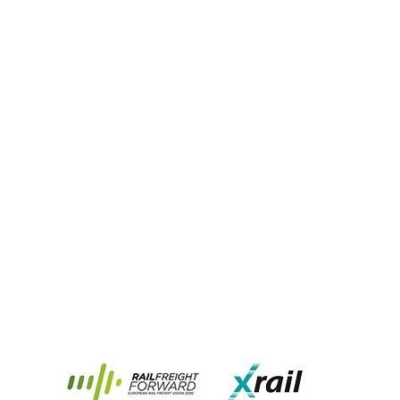
Rail Freight Forward
Xrail