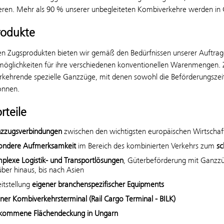
ieren. Mehr als 90 % unserer unbegleiteten Kombiverkehre werden in
rodukte
en Zugsprodukten bieten wir gemäß den Bedürfnissen unserer Auftragg
möglichkeiten für ihre verschiedenen konventionellen Warenmengen. Z
rkehrende spezielle Ganzzüge, mit denen sowohl die Beförderungszei
önnen.
rteile
zzugsverbindungen
zwischen den wichtigsten europäischen Wirtschaf
ondere Aufmerksamkeit
im Bereich des kombinierten Verkehrs zum
sc
plexe Logistik- und Transportlösungen
, Güterbeförderung mit Ganzz
ber hinaus, bis nach Asien
itstellung
eigener
branchenspezifischer Equipments
ner Kombiverkehrsterminal (Rail Cargo Terminal - BILK)
lkommene Flächendeckung in Ungarn