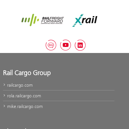
Rail Freight Forward
Xrail
RCG Blog
YouTube
LinkedIn
Rail Cargo Group
railcargo.com
rola.railcargo.com
mike.railcargo.com