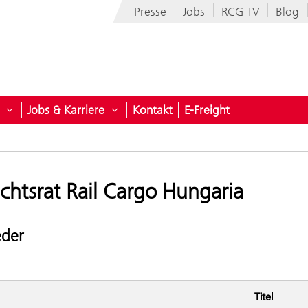
Presse
Jobs
RCG TV
Blog
Jobs & Karriere
Kontakt
E-Freight
n
n für Branchen
Untermenü öffnen für Unternehmen
Untermenü öffnen für Jobs & Karriere
chtsrat Rail Cargo Hungaria
eder
Titel