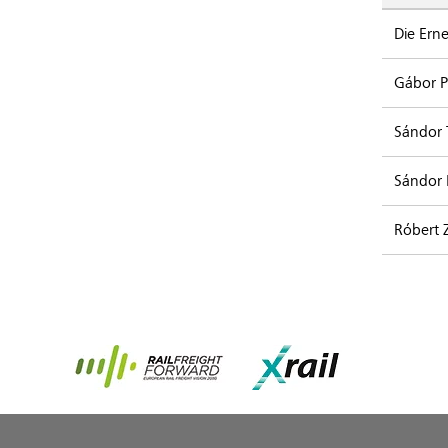
Die Erne
Gábor P
Sándor
Sándor
Róbert Z
Rail Freight Forward
Xrail